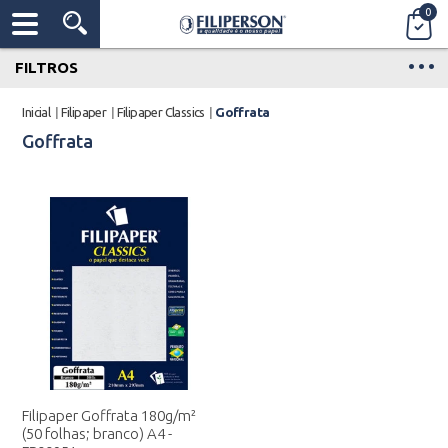
0
FILTROS
Inicial
|
Filipaper
|
Filipaper Classics
|
Goffrata
Goffrata
Filipaper Goffrata 180g/m²
(50 folhas; branco) A4 -