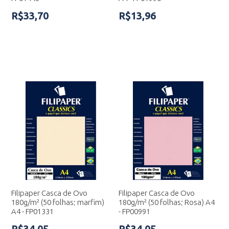
R$33,70
R$13,96
Filipaper Casca de Ovo
Filipaper Casca de Ovo
180g/m² (50 folhas; marfim)
180g/m² (50 folhas; Rosa) A4
A4 - FP01331
- FP00991
R$34,05
R$34,05