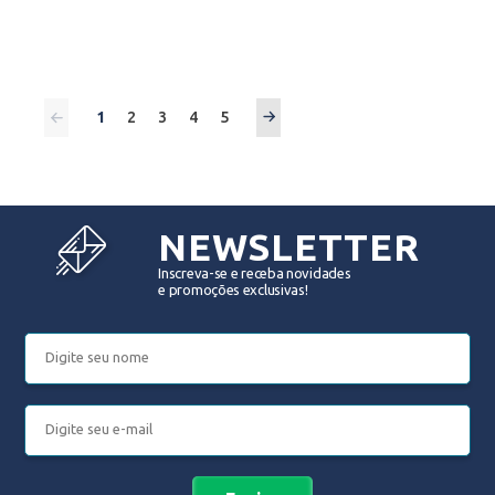
1
2
3
4
5
NEWSLETTER
Inscreva-se e receba novidades
e promoções exclusivas!