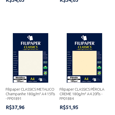
Filipaper CLASSICS METALICO
Filipaper CLASSICS PÉROLA
Champanhe 180g/m² A4 15fls
CREME 180g/m² A4 20fls -
- FP01891
FP01884
R$37,96
R$51,95