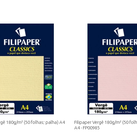
rgê 180g/m² (50 folhas; palha) A4
Filipaper Vergê 180g/m² (50 fol
A4 - FP00985