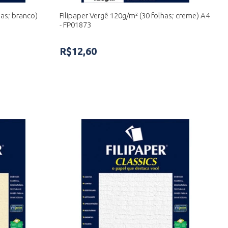
has; branco)
Filipaper Vergê 120g/m² (30 folhas; creme) A4
- FP01873
R$12,60