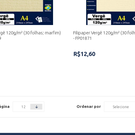
rgê 120g/m² (30 folhas; marfim)
Filipaper Vergê 120g/m² (30 fol
9
- FP01871
R$12,60
ágina
Ordenar por