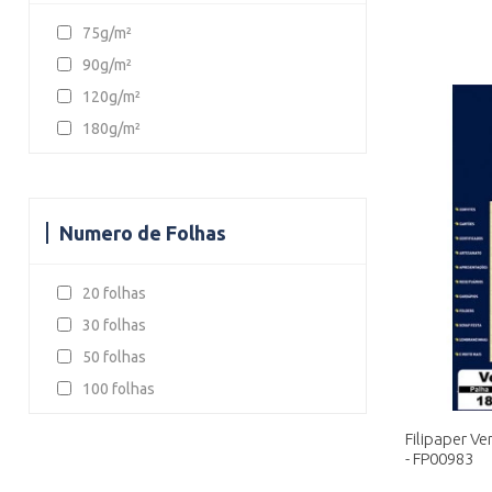
75g/m²
90g/m²
120g/m²
180g/m²
Numero de Folhas
20 folhas
30 folhas
50 folhas
100 folhas
Filipaper Ve
- FP00983