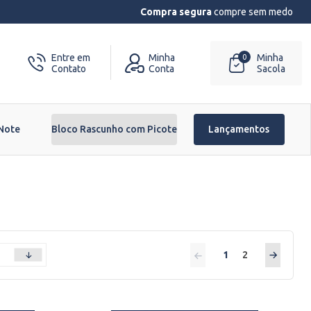
Compra segura
compre sem medo
Entre em
Minha
Minha
0
Contato
Conta
Sacola
 Note
Bloco Rascunho com Picote
Lançamentos
1
2