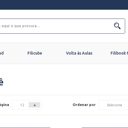
ud
Filicube
Volta às Aulas
Filibook
ê
ágina
Ordenar por