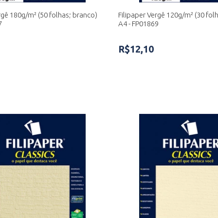
rgê 180g/m² (50 folhas; branco)
Filipaper Vergê 120g/m² (30 fol
7
A4 - FP01869
R$12,10