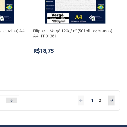
has; palha) A4
Filipaper Vergê 120g/m² (50 folhas; branco)
A4 - FP01361
R$18,75
1
2