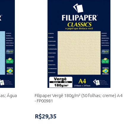
has; Água
Filipaper Vergê 180g/m² (50 folhas; creme) A4
- FP00981
R$29,35