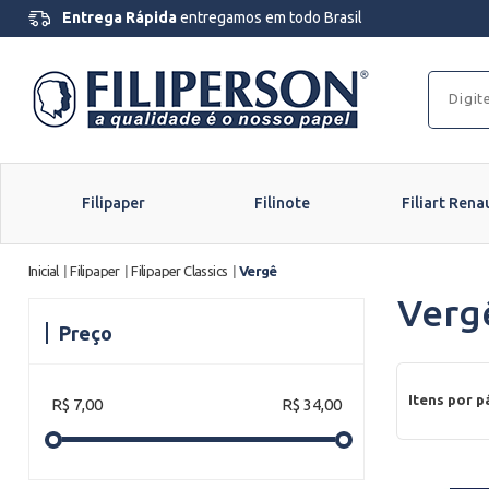
Entrega Rápida
entregamos em todo Brasil
Filipaper
Filinote
Filiart Rena
Inicial
|
Filipaper
|
Filipaper Classics
|
Vergê
Verg
Preço
Itens por p
R$ 7,00
R$ 34,00