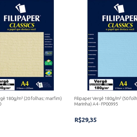
rgê 180g/m² (20 folhas; marfim)
Filipaper Vergê 180g/m² (50 fol
0
Marinha) A4 - FP00995
R$29,35