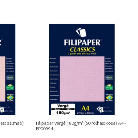
has; salmão)
Filipaper Vergê 180g/m² (50 folhas;Rosa) A4 -
FP00994