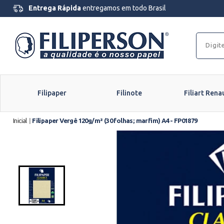
Entrega Rápida
entregamos em todo Brasil
Filipaper
Filinote
Filiart Rena
Inicial
|
Filipaper Vergê 120g/m² (30 folhas; marfim) A4 - FP01879