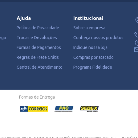
Ajuda
Institucional
Política de Privacidade
Sobre a empresa
ega
Trocas e Devoluções
Conheça nossos produtos
Formas de Pagamentos
Indique nossa loja
Regras de Frete Grátis
Compras por atacado
Central de Atendimento
Programa Fidelidade
Formas de Entrega