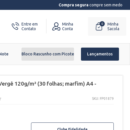
Compra segura
compre sem medo
Entre em
Minha
Minha
0
Contato
Conta
Sacola
 Note
Bloco Rascunho com Picote
Lançamentos
 Vergê 120g/m² (30 folhas; marfim) A4 -
SKU: FP01879
Clube Fidelidade