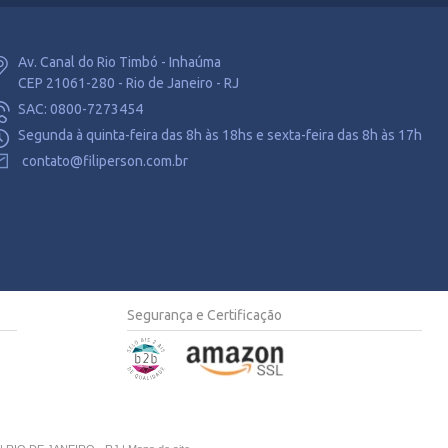
Av. Canal do Rio Timbó - Inhaúma
CEP 21061-280 - Rio de Janeiro - RJ
SAC: 0800-7273454
Segunda à quinta-feira das 8h às 18hs e sexta-feira das 8h às 17h
contato@filiperson.com.br
Segurança e Certificação