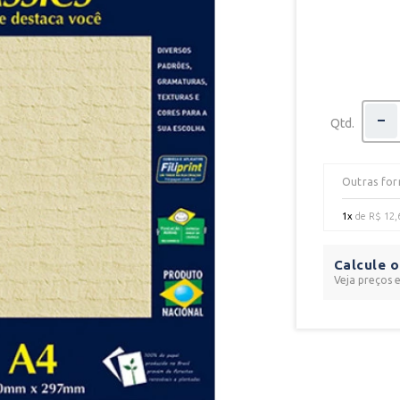
Qtd.
Outras fo
1x
de
R$ 12,
Calcule o
Veja preços 