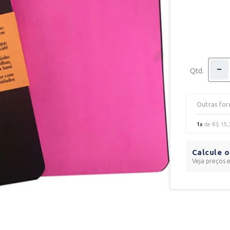
Qtd.
Outras fo
1x
de
R$ 15,
Calcule o
Veja preços 