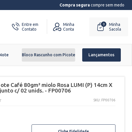
Compra segura
compre sem medo
Entre em
Minha
Minha
0
Contato
Conta
Sacola
 Note
Bloco Rascunho com Picote
Lançamentos
Note Café 80gm² miolo Rosa LUMI (P) 14cm X
junto c/ 02 unids. - FP00706
SKU: FP00706
Clube Fidelidade