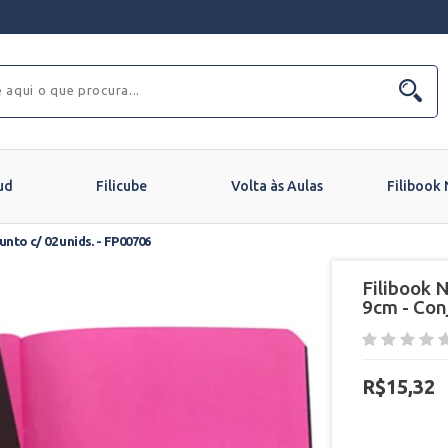
ud
Filicube
Volta às Aulas
Filibook
nto c/ 02 unids. - FP00706
Filibook 
9cm - Con
R$15,32