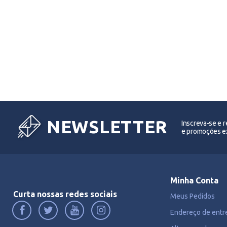
NEWSLETTER
Inscreva-se e 
e promoções ex
Minha Conta
Curta nossas redes sociais
Meus Pedidos
Endereço de entr