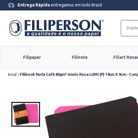
Entrega Rápida
entregamos em todo Brasil
Filipaper
Filinote
Filiart Rena
Inicial
|
Filibook Note Café 80gm² miolo Rosa LUMI (P) 14cm X 9cm - Conju