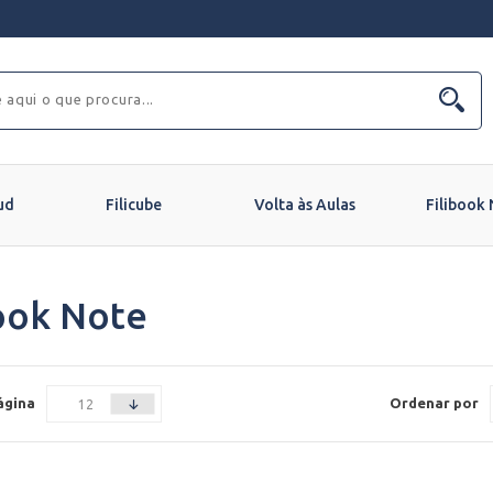
ud
Filicube
Volta às Aulas
Filibook
ook Note
ágina
Ordenar por