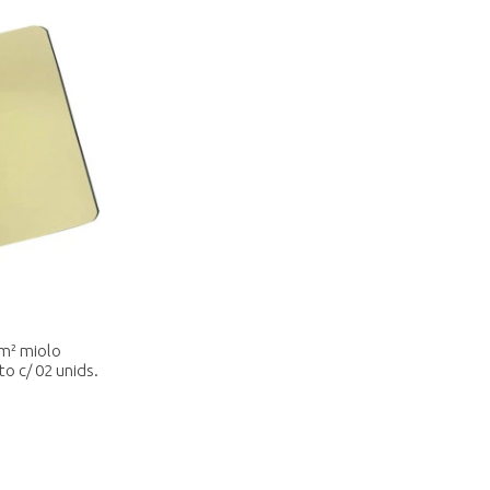
m² miolo
o c/ 02 unids.