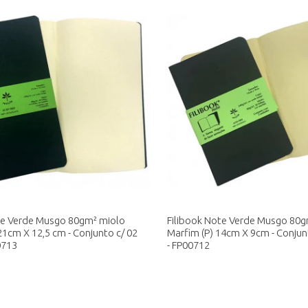
te Verde Musgo 80gm² miolo
Filibook Note Verde Musgo 80g
21cm X 12,5 cm - Conjunto c/ 02
Marfim (P) 14cm X 9cm - Conjunt
0713
- FP00712