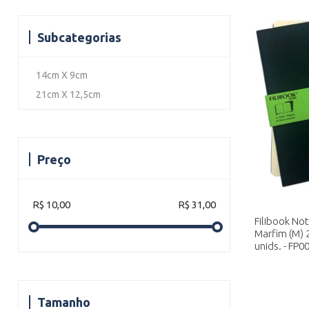
Subcategorias
14cm X 9cm
21cm X 12,5cm
Preço
R$ 10,00
R$ 31,00
Filibook No
Marfim (M) 
unids. - FP0
Tamanho