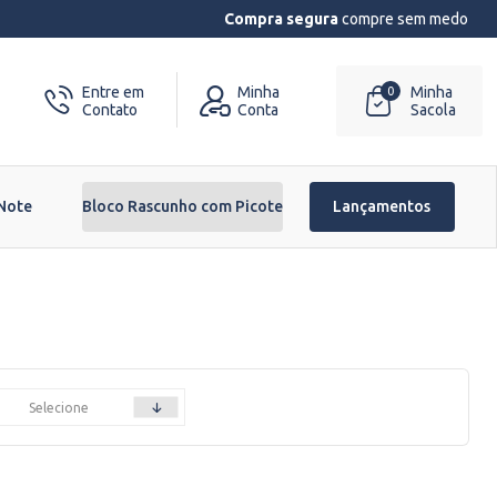
Compra segura
compre sem medo
Entre em
Minha
Minha
0
Contato
Conta
Sacola
 Note
Bloco Rascunho com Picote
Lançamentos