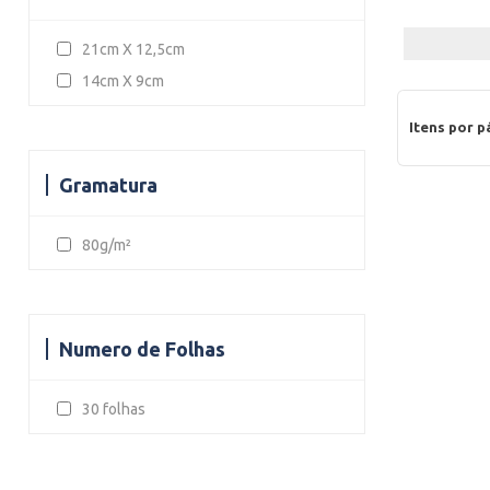
21cm X 12,5cm
14cm X 9cm
Itens por p
Gramatura
80g/m²
Numero de Folhas
30 folhas