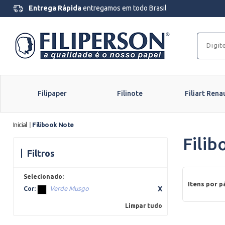
Entrega Rápida
entregamos em todo Brasil
Filipaper
Filinote
Filiart Rena
Inicial
|
Filibook Note
Filib
Filtros
Itens por p
Verde Musgo
Cor:
Limpar tudo