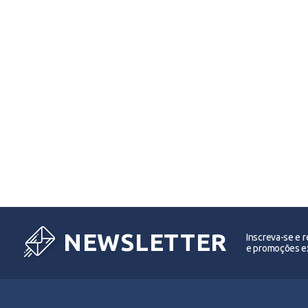
NEWSLETTER
Inscreva-se e 
e promoções ex