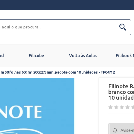
ud
Filicube
Volta às Aulas
Filibook
com 50 folhas 60gm² 200x275mm, pacote com 10 unidades - FP04712
Filinote R
branco c
10 unidad
Avise-