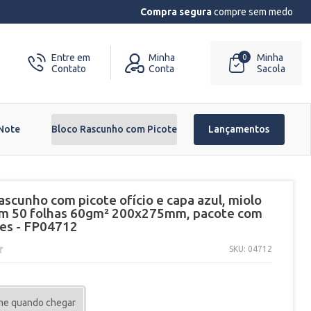
Compra segura
compre sem medo
Entre em
Minha
Minha
0
Contato
Conta
Sacola
 Note
Bloco Rascunho com Picote
Lançamentos
ascunho com picote ofício e capa azul, miolo
om 50 folhas 60gm² 200x275mm, pacote com
es - FP04712
SKU: 04712
me quando chegar