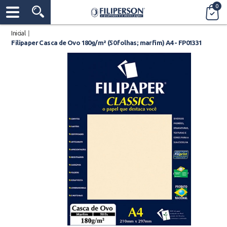
0
Inicial
|
Filipaper Casca de Ovo 180g/m² (50 folhas; marfim) A4 - FP01331