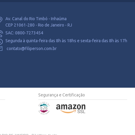
Av. Canal do Rio Timbó - Inhaúma
CEP 21061-280 - Rio de Janeiro - RJ
SAC: 0800-7273454
Segunda à quinta-feira das 8h às 18hs e sexta-feira das 8h às 17h
contato@filiperson.com.br
Segurança e Certificação