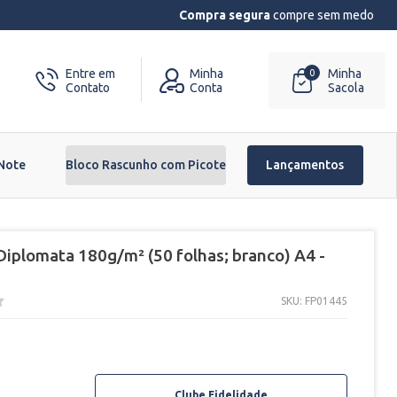
Compra segura
compre sem medo
Entre em
Minha
Minha
0
Contato
Conta
Sacola
 Note
Bloco Rascunho com Picote
Lançamentos
 Diplomata 180g/m² (50 folhas; branco) A4 -
SKU: FP01445
Clube Fidelidade