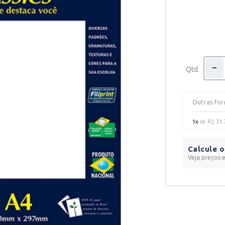
Qtd.
Outras fo
1x
de
R$ 33,
Calcule o
Veja preços 