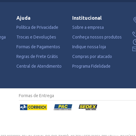
Ajuda
Institucional
Política de Privacidade
Sobre a empresa
ega
Trocas e Devoluções
Conheça nossos produtos
Formas de Pagamentos
Indique nossa loja
Regras de Frete Grátis
Compras por atacado
Central de Atendimento
Programa Fidelidade
Formas de Entrega