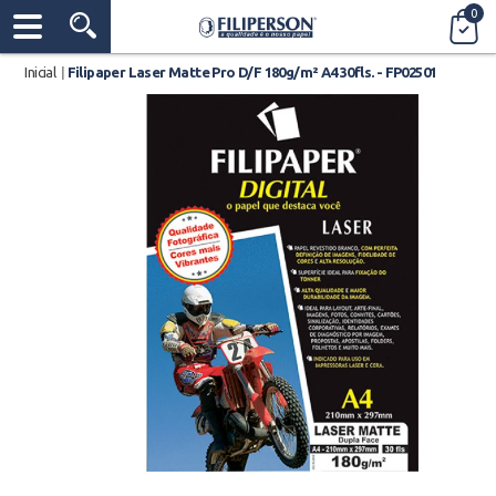
0
Inicial
|
Filipaper Laser Matte Pro D/F 180g/m² A4 30fls. - FP02501