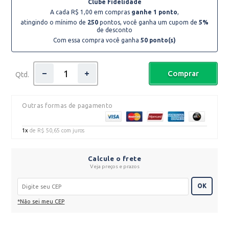
Clube Fidelidade
A cada R$ 1,00 em compras
ganhe 1 ponto
,
atingindo o mínimo de
250
pontos, você ganha um cupom de
5%
de desconto
Com essa compra você ganha
50
ponto(s)
Comprar
Qtd.
Outras formas de pagamento
1x
de
R$ 50,65
com juros
Calcule o frete
Veja preços e prazos
OK
*Não sei meu CEP