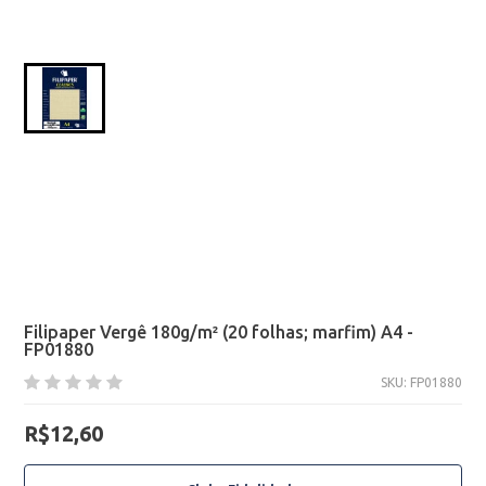
Filipaper Vergê 180g/m² (20 folhas; marfim) A4 -
FP01880
SKU: FP01880
R$12,60