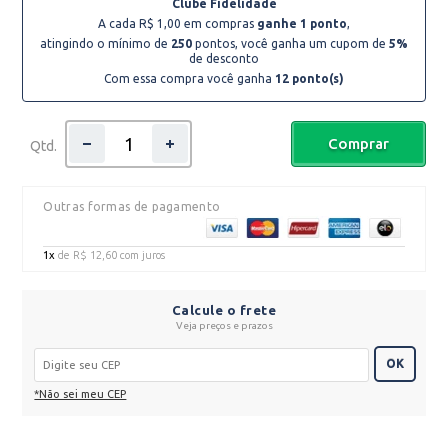
Clube Fidelidade
A cada R$ 1,00 em compras
ganhe 1 ponto
,
atingindo o mínimo de
250
pontos, você ganha um cupom de
5%
de desconto
Com essa compra você ganha
12
ponto(s)
Comprar
Qtd.
Outras formas de pagamento
1x
de
R$ 12,60
com juros
Calcule o frete
Veja preços e prazos
OK
*Não sei meu CEP