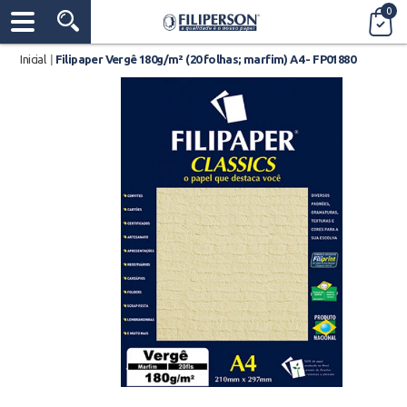
0
Inicial
|
Filipaper Vergê 180g/m² (20 folhas; marfim) A4 - FP01880