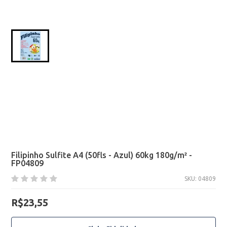
Filipinho Sulfite A4 (50fls - Azul) 60kg 180g/m² -
FP04809
SKU: 04809
R$23,55