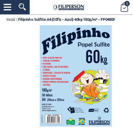
0
Inicial
|
Filipinho Sulfite A4 (50fls - Azul) 60kg 180g/m² - FP04809