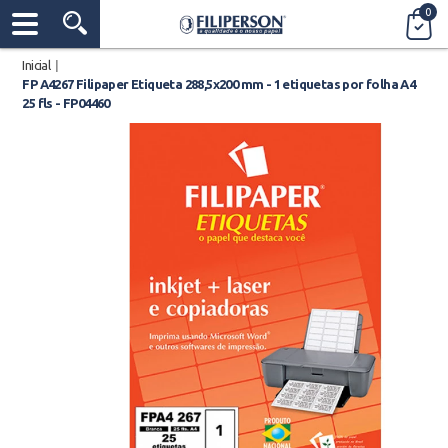
0
Inicial
|
FP A4267 Filipaper Etiqueta 288,5x200 mm - 1 etiquetas por folha A4
25 fls - FP04460