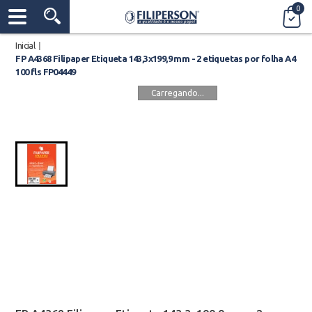
0
Inicial
|
FP A4368 Filipaper Etiqueta 143,3x199,9 mm - 2 etiquetas por folha A4
100 fls FP04449
Carregando...