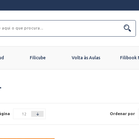
ud
Filicube
Volta às Aulas
Filibook
r
ágina
Ordenar por