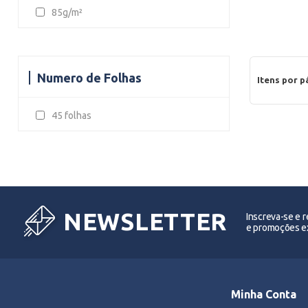
85g/m²
Numero de Folhas
Itens por p
45 folhas
NEWSLETTER
Inscreva-se e 
e promoções ex
Minha Conta