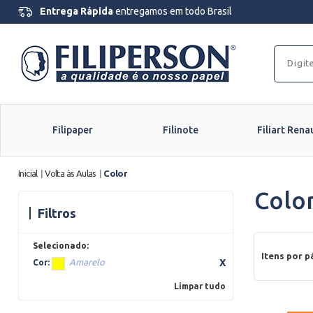
Entrega Rápida
entregamos em todo Brasil
Filipaper
Filinote
Filiart Rena
Inicial
|
Volta às Aulas
|
Color
Colo
Filtros
Itens por p
Amarelo
Cor:
Limpar tudo