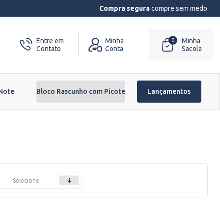
Compra segura
compre sem medo
Entre em
Minha
Minha
0
Contato
Conta
Sacola
 Note
Bloco Rascunho com Picote
Lançamentos