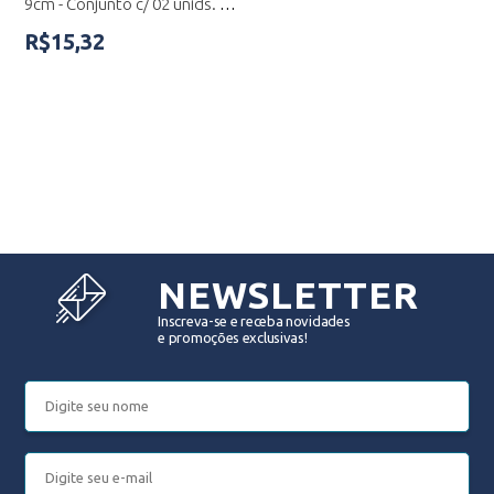
9cm - Conjunto c/ 02 unids. -
FP00706
R$15,32
NEWSLETTER
Inscreva-se e receba novidades
e promoções exclusivas!